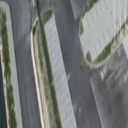
Az oldal betöltése folyamatban