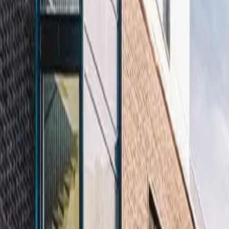
Az oldal betöltése folyamatban