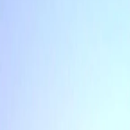
Az oldal betöltése folyamatban