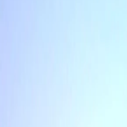
Az oldal betöltése folyamatban