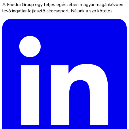
A Faedra Group egy teljes egészében magyar magánkézben
levő ingatlanfejlesztő cégcsoport. Nálunk a szó kötelez.