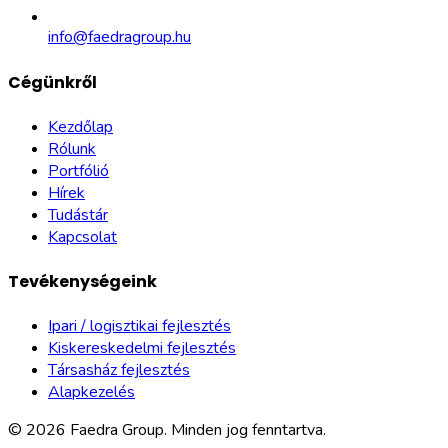
info@faedragroup.hu
Cégünkről
Kezdőlap
Rólunk
Portfólió
Hírek
Tudástár
Kapcsolat
Tevékenységeink
Ipari / logisztikai fejlesztés
Kiskereskedelmi fejlesztés
Társasház fejlesztés
Alapkezelés
©
2026
Faedra Group.
Minden jog fenntartva.