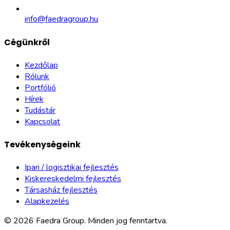
info@faedragroup.hu
Cégünkről
Kezdőlap
Rólunk
Portfólió
Hírek
Tudástár
Kapcsolat
Tevékenységeink
Ipari / logisztikai fejlesztés
Kiskereskedelmi fejlesztés
Társasház fejlesztés
Alapkezelés
©
2026
Faedra Group.
Minden jog fenntartva.