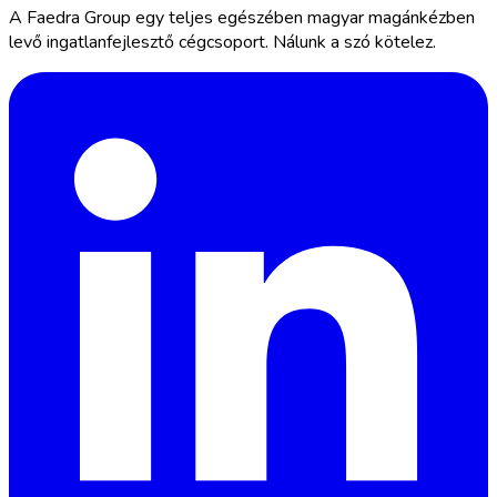
A Faedra Group egy teljes egészében magyar magánkézben
levő ingatlanfejlesztő cégcsoport. Nálunk a szó kötelez.