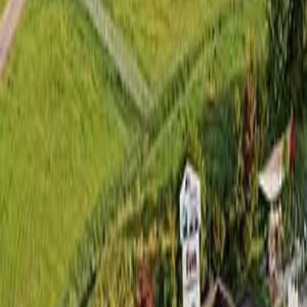
Az oldal betöltése folyamatban