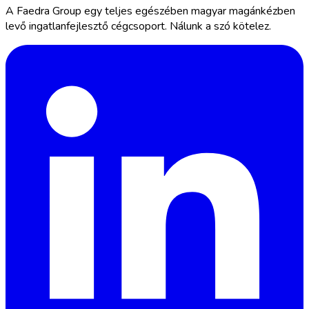
A Faedra Group egy teljes egészében magyar magánkézben
levő ingatlanfejlesztő cégcsoport. Nálunk a szó kötelez.