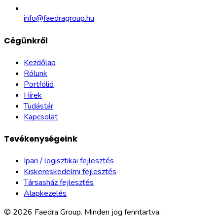
info@faedragroup.hu
Cégünkről
Kezdőlap
Rólunk
Portfólió
Hírek
Tudástár
Kapcsolat
Tevékenységeink
Ipari / logisztikai fejlesztés
Kiskereskedelmi fejlesztés
Társasház fejlesztés
Alapkezelés
©
2026
Faedra Group.
Minden jog fenntartva.