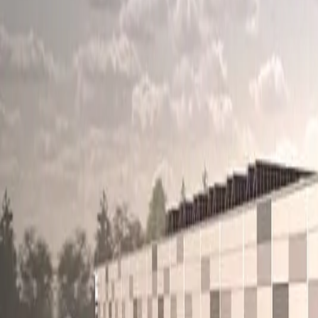
Az oldal betöltése folyamatban