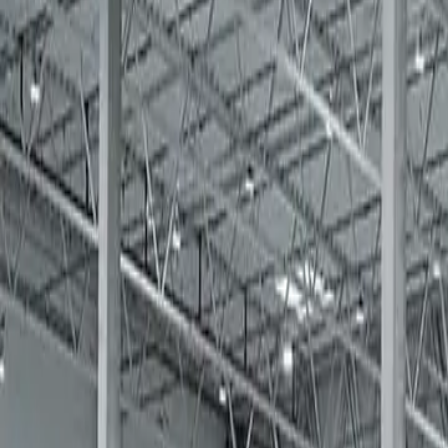
Az oldal betöltése folyamatban