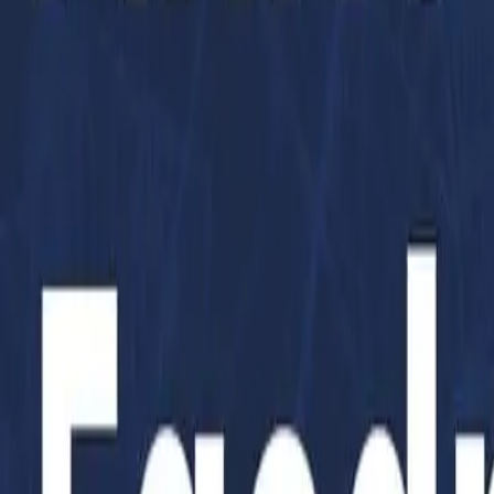
Az oldal betöltése folyamatban