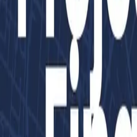
Az oldal betöltése folyamatban