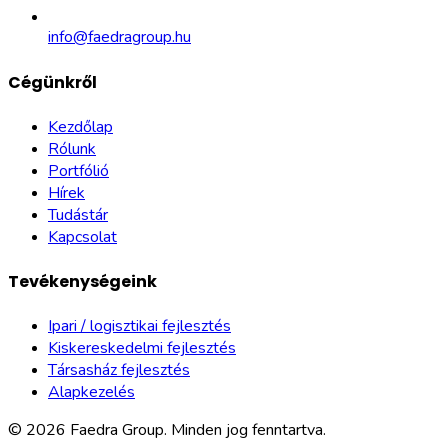
info@faedragroup.hu
Cégünkről
Kezdőlap
Rólunk
Portfólió
Hírek
Tudástár
Kapcsolat
Tevékenységeink
Ipari / logisztikai fejlesztés
Kiskereskedelmi fejlesztés
Társasház fejlesztés
Alapkezelés
©
2026
Faedra Group.
Minden jog fenntartva.