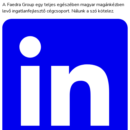
A Faedra Group egy teljes egészében magyar magánkézben
levő ingatlanfejlesztő cégcsoport. Nálunk a szó kötelez.